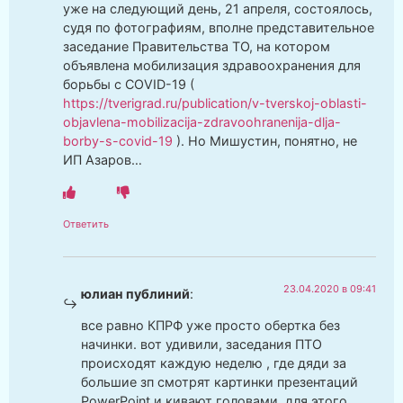
уже на следующий день, 21 апреля, состоялось,
судя по фотографиям, вполне представительное
заседание Правительства ТО, на котором
объявлена мобилизация здравоохранения для
борьбы с COVID-19 (
https://tverigrad.ru/publication/v-tverskoj-oblasti-
objavlena-mobilizacija-zdravoohranenija-dlja-
borby-s-covid-19
). Но Мишустин, понятно, не
ИП Азаров…
Ответить
23.04.2020 в 09:41
юлиан публиний
:
все равно КПРФ уже просто обертка без
начинки. вот удивили, заседания ПТО
происходят каждую неделю , где дяди за
большие зп смотрят картинки презентаций
PowerPoint и кивают головами, для этого