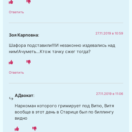
Ответить
27.11.2019 в 10:59
Зоя Карповна
:
Шафора подставили!!!И незаконно издевались над
ним!Ачуметь…Ктож тачку сжег тогда?
Ответить
27.11.2019 в 11:06
АДвокат
:
Наркоман которого гримирует под Витю, Витя
вообще в этот день в Старице был по биллингу
видно