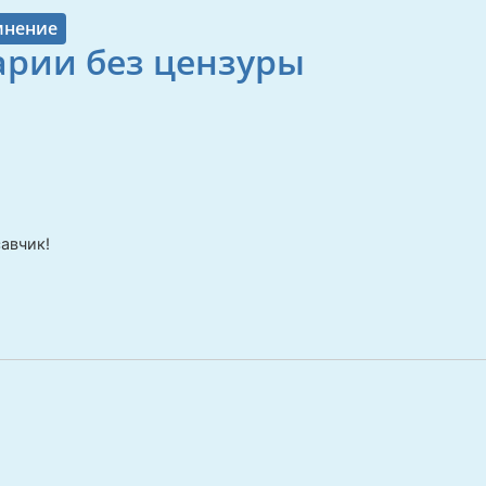
мнение
рии без цензуры
авчик!