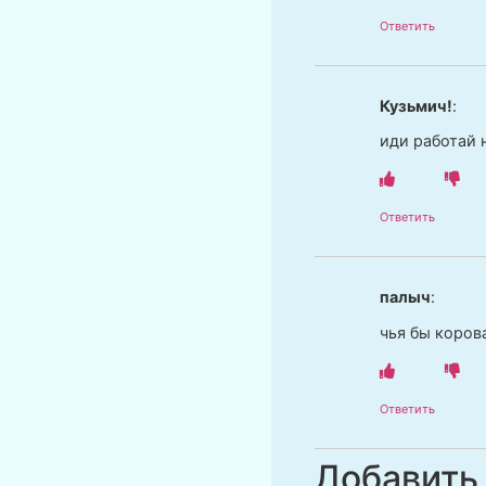
Ответить
Кузьмич!
:
иди работай н
Ответить
палыч
:
чья бы коров
Ответить
Добавить