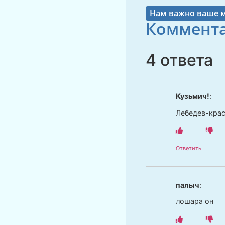
Нам важно ваше 
Коммента
4 ответа
Кузьмич!
:
Лебедев-крас
Ответить
палыч
:
лошара он