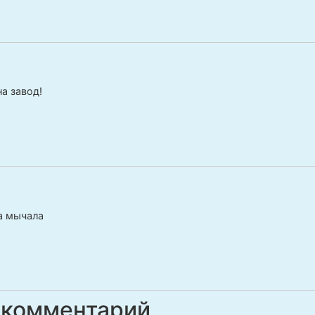
а завод!
а мычала
 комментарий