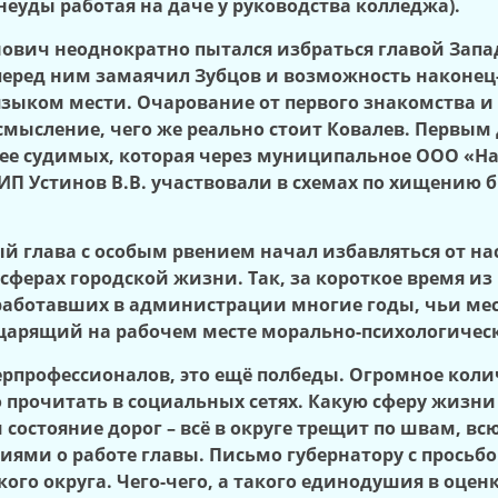
еуды работая на даче у руководства колледжа).
ович неоднократно пытался избраться главой Запа
 перед ним замаячил Зубцов и возможность наконец-
не языком мести. Очарование от первого знакомства
смысление, чего же реально стоит Ковалев. Первым
анее судимых, которая через муниципальное ООО «
 ИП Устинов В.В. участвовали в схемах по хищению
й глава с особым рвением начал избавляться от н
сферах городской жизни. Так, за короткое время 
работавших в администрации многие годы, чьи мест
арящий на рабочем месте морально-психологичес
ерпрофессионалов, это ещё полбеды. Огромное кол
 прочитать в социальных сетях. Какую сферу жизни
состояние дорог – всё в округе трещит по швам, всю
ями о работе главы. Письмо губернатору с просьбо
го округа. Чего-чего, а такого единодушия в оцен