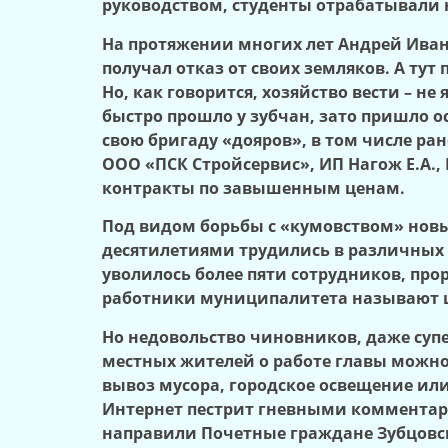
руководством, студенты отрабатывали н
На протяжении многих лет Андрей Иван
получал отказ от своих земляков. А тут
Но, как говорится, хозяйство вести – 
быстро прошло у зубчан, зато пришло о
свою бригаду «дояров», в том числе р
ООО «ПСК Стройсервис», ИП Нагож Е.А.,
контракты по завышенным ценам.
Под видом борьбы с «кумовством» новы
десятилетиями трудились в различных 
уволилось более пяти сотрудников, про
работники муниципалитета называют ц
Но недовольство чиновников, даже суп
местных жителей о работе главы можно
вывоз мусора, городское освещение или 
Интернет пестрит гневными комментари
направили Почетные граждане Зубцовско