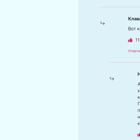
Клав
Вот к
11
Ответи
А
х
к
П
п
н
к