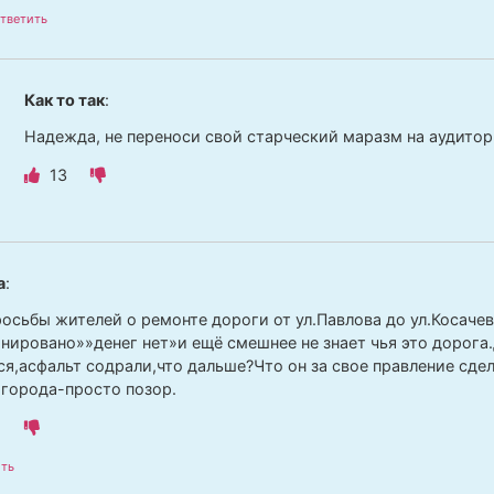
тветить
Как то так
:
Надежда, не переноси свой старческий маразм на аудитор
13
а
:
осьбы жителей о ремонте дороги от ул.Павлова до ул.Косачев
анировано»»денег нет»и ещё смешнее не знает чья это дорога
ся,асфальт содрали,что дальше?Что он за свое правление сде
 города-просто позор.
ть