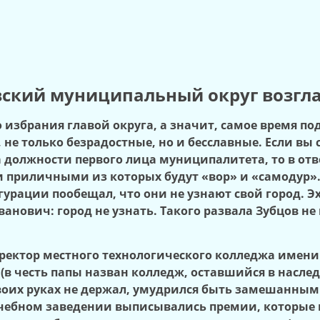
овский муниципальный округ возгл
о избрания главой округа, а значит, самое время п
 не только безрадостные, но и бесславные. Если вы 
на должности первого лица муниципалитета, то в о
и приличными из которых будут «вор» и «самодур».
урации пообещал, что они не узнают свой город. Эх
анович: город не узнать. Такого развала Зубцов не
ектор местного технологического колледжа имени 
 честь папы назван колледж, оставшийся в наследс
своих руках не держал, умудрился быть замешанным
м учебном заведении выписывались премии, которые