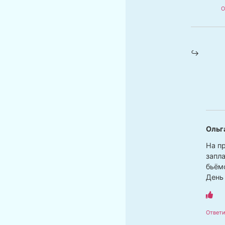
О
Ольг
На пр
запл
бьём
День
Ответи