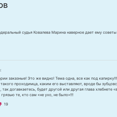
ов
едеральный судья Ковалева Марина наверное дает ему советы 
а
:
ии заказные! Это же видно! Тема одна, все как под капирку!!
 такого проходимца, каким его выставляют, вроде бы зубцовс
, так догавкаетесь, будет другой или другая глава хлебнете 
грязью те, кто сам «не ухо, не было»!!!
19