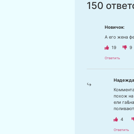
150 ответ
Новичок
:
А его жена ф
19
9
Ответить
Надежд
Комментар
похож на
ели га&на
поливают 
4
Ответить