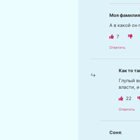
Моя фамилия
А в какой он 
7
Ответить
Как то та
Глупый во
власти, и
22
Ответить
Соня
: