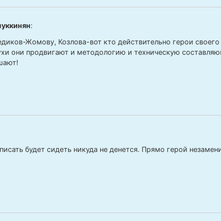
пуккинян
:
диков-Жомову, Козлова-вот кто действительно герои своего
ухи они продвигают и методологию и техническую составляю
шают!
писать будет сидеть никуда не денется. Прямо герой незаме