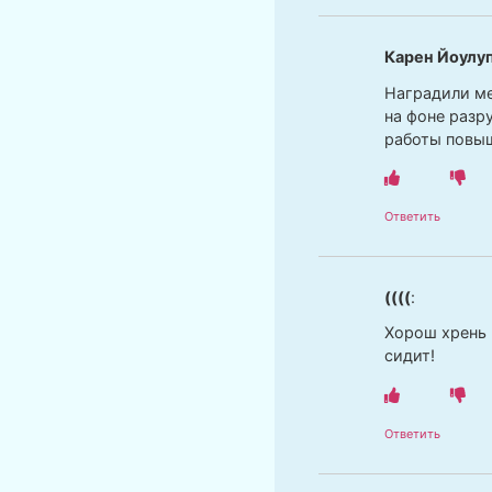
Карен Йоулу
Наградили ме
на фоне разр
работы повы
Ответить
((((
:
Хорош хрень 
сидит!
Ответить