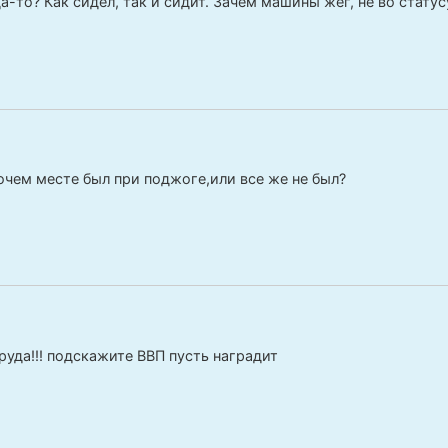
а-то? Как сидел, так и сидит. Зачем машины жег, не во статус
бочем месте был при поджоге,или все же не был?
руда!!! подскажите ВВП пусть наградит