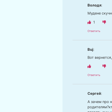
Володя
:
Мудене скучн
1
Ответить
Buj
:
Вот вернется
Ответить
Сергей
:
А зачем про 
родителям?кт