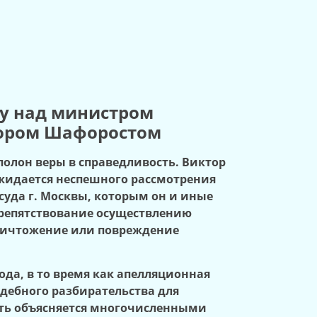
ву над министром
тором Шафоростом
 полон веры в справедливость. Виктор
жидается неспешного рассмотрения
уда г. Москвы, которым он и иные
препятствование осуществлению
 уничтожение или повреждение
 года, в то время как апелляционная
удебного разбирательства для
сть объясняется многочисленными