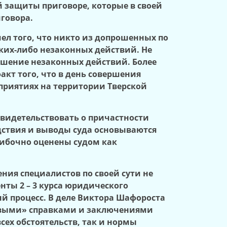
 защиты приговоре, которые в своей
говора.
чел того, что никто из допрошенных по
аких-либо незаконных действий. Не
ершение незаконных действий. Более
кт того, что в день совершения
приятиях на территории Тверской
свидетельствовать о причастности
едствия и выводы суда основываются
ибочно оценены судом как
ия специалистов по своей сути не
нты 2 – 3 курса юридического
й процесс. В деле Виктора Шафороста
овыми» справками и заключениями
ех обстоятельств, так и нормы