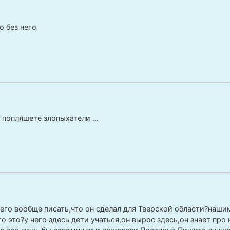
о без него
, попляшете злопыхатели …
него вообще писать,что он сделал для Тверской области?наш
о это?у него здесь дети учаться,он вырос здесь,он знает про