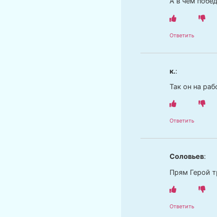
А в чем побед
Ответить
к.
:
Так он на ра
Ответить
Соловьев
:
Прям Герой т
Ответить