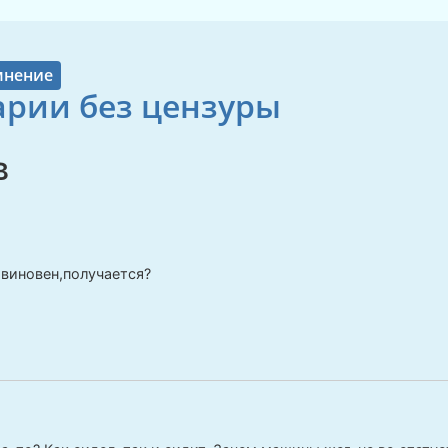
мнение
рии без цензуры
в
виновен,получается?