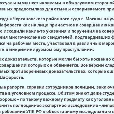
ессуальными нестыковками в обжалуемом стороной
ловных предпосылках для отмены оспариваемого при
судья Чертановского районного суда г. Москвы не у
Шафороста как на лицо причастное к совершению к
его исходили какие-то указания и поручения на сов
ания многочисленных свидетелей, подтвердивших фа
ся на рабочем месте, участвовал в различных меро
вать в инкриминируемом ему преступлении.
ых доказательств, которые могли бы хоть косвенно 
совершении которых он обвиняется. Все версии сл
имых противоречивых доказательствах, которые ош
Шафороста.
е рапорта, справки сотрудников полиции, заключен
ва в уголовном процессе. Об этом знают даже студе
«хорошо» по такому важному предмету как уголовны
енить полноценное экспертное исследование «лип
требования УПК РФ к объективному исследованию вс