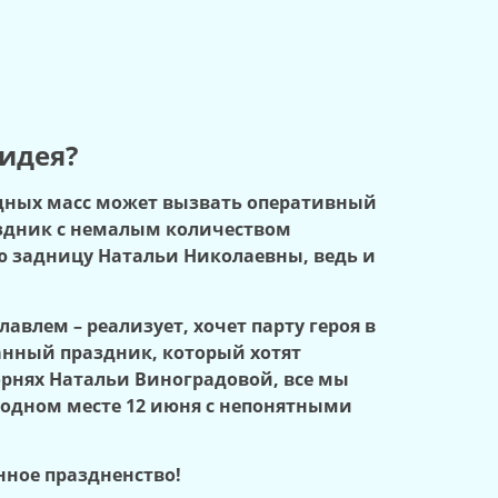
идея?
одных масс может вызвать оперативный
раздник с немалым количеством
ую задницу Натальи Николаевны, ведь и
влем – реализует, хочет парту героя в
 данный праздник, который хотят
рнях Натальи Виноградовой, все мы
 одном месте 12 июня с непонятными
нное праздненство!