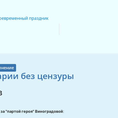
оевременный праздник
мнение
рии без цензуры
в
за "партой героя" Виноградовой
: