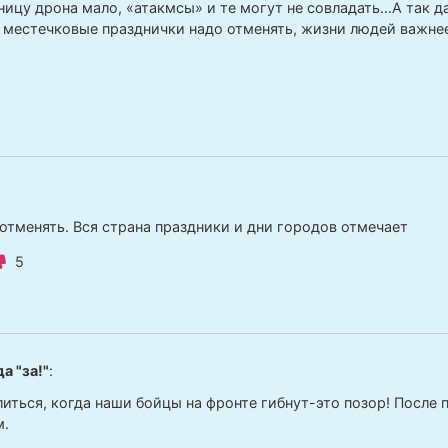
ницу дрона мало, «атакмсы» и те могут не совладать…А так да
 местечковые празднички надо отменять, жизни людей важне
 отменять. Вся страна праздники и дни городов отмечает
5
а "за!"
:
литься, когда наши бойцы на фронте гибнут-это позор! После
м.