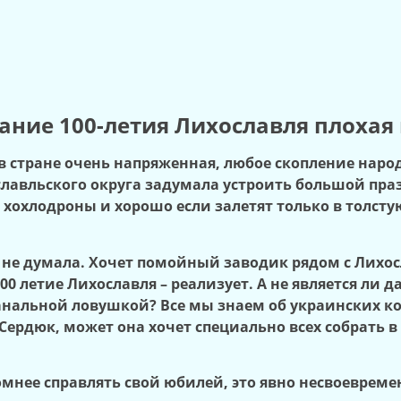
ние 100-летия Лихославля плохая 
 в стране очень напряженная, любое скопление нар
ославльского округа задумала устроить большой п
 хохлодроны и хорошо если залетят только в толст
не думала. Хочет помойный заводик рядом с Лихосла
100 летие Лихославля – реализует. А не является ли
нальной ловушкой? Все мы знаем об украинских ко
ердюк, может она хочет специально всех собрать в
мнее справлять свой юбилей, это явно несвоевреме