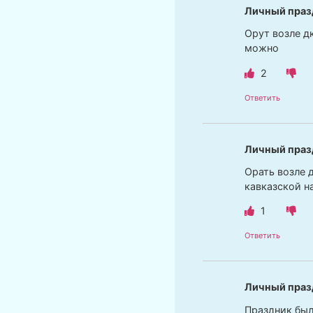
Личный праз
Орут возле д
можно
2
Ответить
Личный праз
Орать возле 
кавказской н
1
Ответить
Личный праз
Праздник был