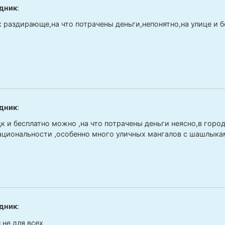
дник
:
к раздирающе,на что потрачены деньги,непонятно,на улице и б
дник
:
дк и бесплатно можно ,на что потрачены деньги неясно,в горо
ациональности ,особенно много уличных мангалов с шашлыка
дник
:
 не для всех