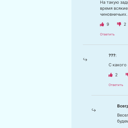
На такую зад
время всякие
чиновничьих.
9
2
Ответить
???
:
С какого
2
Ответить
Всегд
Весе
буде