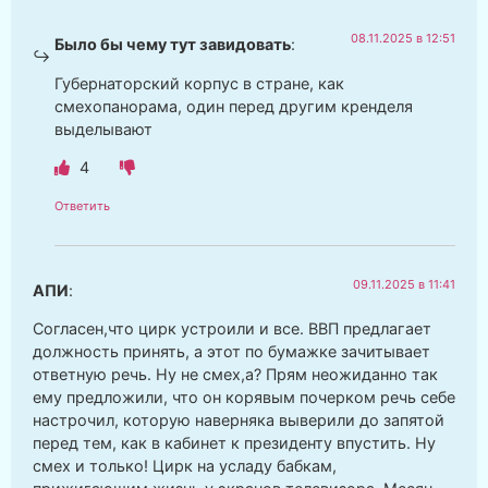
08.11.2025 в 12:51
Было бы чему тут завидовать
:
Губернаторский корпус в стране, как
смехопанорама, один перед другим кренделя
выделывают
4
Ответить
09.11.2025 в 11:41
АПИ
:
Согласен,что цирк устроили и все. ВВП предлагает
должность принять, а этот по бумажке зачитывает
ответную речь. Ну не смех,а? Прям неожиданно так
ему предложили, что он корявым почерком речь себе
настрочил, которую наверняка выверили до запятой
перед тем, как в кабинет к президенту впустить. Ну
смех и только! Цирк на усладу бабкам,