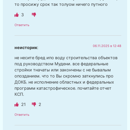
то просижу срок так толуом ничего путного
3
Ответить
06.11.2025 в 12:48
неисторик
:
не несите бред ипо воду строительства объектов
под руководством Мудени. все федеральные
стройки тначаты или закончены с не бывалым
опозданием. что то Вы скромно заткнулись про
ДОКБ. не исполнение областных и федеральных
программ катастрофическое. почитайте отчет
КСП.
21
2
Ответить