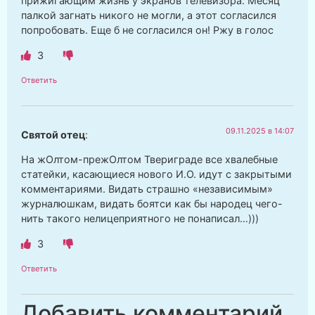
прижигающим жизнь у экранов телевизора. Месяц
палкой загнать никого не могли, а этот согласился
попробовать. Еще б не согласился он! Ржу в голос
3
Ответить
09.11.2025 в 14:07
Святой отец
:
На жОлтом-прежОлтом Твериграде все хвалебные
статейки, касающиеся нового И.О. идут с закрытыми
комментариями. Видать страшно «независимым»
журналюшкам, видать боятси как бы народец чего-
нить такого нелицеприятного не понаписал…)))
3
Ответить
Добавить комментарий