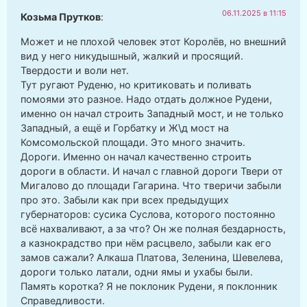
06.11.2025 в 11:15
Козьма Прутков
:
Может и не плохой человек этот Королёв, но внешний
вид у него никудышный, жалкий и просящий.
Твердости и воли нет.
Тут ругают Руденю, но критиковать и поливать
помоями это разное. Надо отдать должное Рудени,
именно он начал строить Западный мост, и не только
Западный, а ещё и Горбатку и Ж\д мост на
Комсомольской площади. Это много значить.
Дороги. Именно он начал качественно строить
дороги в области. И начал с главной дороги Твери от
Мигалово до площади Гагарина. Что тверичи забыли
про это. Забыли как при всех предыдущих
губернаторов: сусика Суслова, которого постоянно
всё нахваливают, а за что? Он же полная бездарность,
а казнокрадство при нём расцвело, забыли как его
замов сажали? Алкаша Платова, Зеленина, Шевелева,
дороги только латали, одни ямы и ухабы были.
Память коротка? Я не поклоник Рудени, я поклонник
Справедливости.