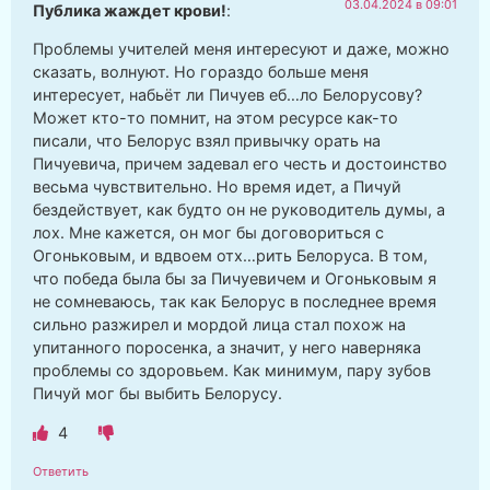
03.04.2024 в 09:01
Публика жаждет крови!
:
Проблемы учителей меня интересуют и даже, можно
сказать, волнуют. Но гораздо больше меня
интересует, набьёт ли Пичуев еб…ло Белорусову?
Может кто-то помнит, на этом ресурсе как-то
писали, что Белорус взял привычку орать на
Пичуевича, причем задевал его честь и достоинство
весьма чувствительно. Но время идет, а Пичуй
бездействует, как будто он не руководитель думы, а
лох. Мне кажется, он мог бы договориться с
Огоньковым, и вдвоем отх…рить Белоруса. В том,
что победа была бы за Пичуевичем и Огоньковым я
не сомневаюсь, так как Белорус в последнее время
сильно разжирел и мордой лица стал похож на
упитанного поросенка, а значит, у него наверняка
проблемы со здоровьем. Как минимум, пару зубов
Пичуй мог бы выбить Белорусу.
4
Ответить