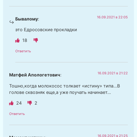
16.09.2021 в 22:05
Бывалому
:
это Едросовские прокладки
18
Ответить
16.09.2021 в 21:22
Матфей Апологетович
:
Тошно,когда молокосос толкает «истину» типа…В
голове сквозняк еще,а уже поучать начинает…
24
2
Ответить
16.09.2021 в 21:25