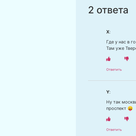
2 ответа
Х
:
Где у нас в 
Там уже Твер
Ответить
Y
:
Ну так москв
проспект 😛
Ответить