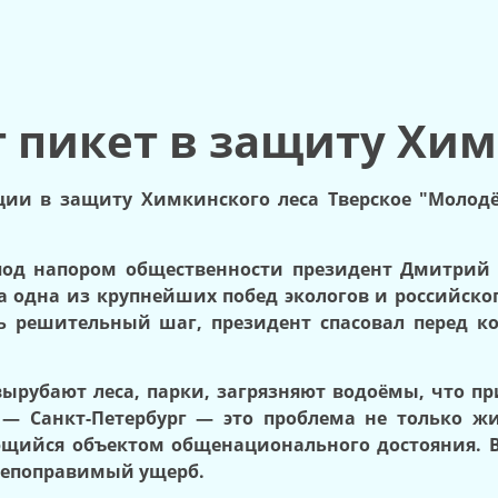
т пикет в защиту Хи
кции в защиту Химкинского леса Тверское "Молод
 под напором общественности президент Дмитрий
а одна из крупнейших побед экологов и российско
ль решительный шаг, президент спасовал перед к
вырубают леса, парки, загрязняют водоёмы, что п
— Санкт-Петербург — это проблема не только жи
щийся объектом общенационального достояния. В 
 непоправимый ущерб.