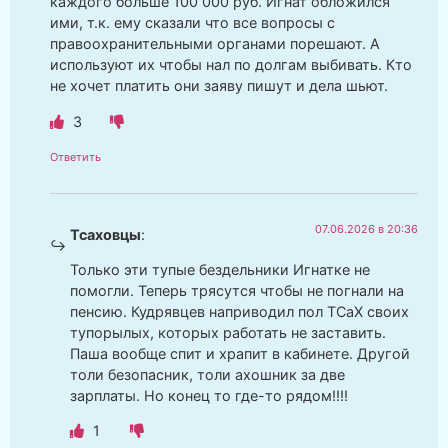
каждого больше 100 000 руб. Игнат обложился
ими, т.к. ему сказали что все вопросы с
правоохранительными органами порешают. А
используют их чтобы нал по долгам выбивать. Кто
не хочет платить они заяву пишут и дела шьют.
3
Ответить
07.06.2026 в 20:36
Тсаховцы
:
Только эти тупые бездельники Игнатке не
помогли. Теперь трясутся чтобы не погнали на
пенсию. Кудрявцев наприводил пол ТСаХ своих
тупорылых, которых работать не заставить.
Паша вообще спит и храпит в кабинете. Другой
толи безопасник, толи ахошник за две
зарплаты. Но конец то где-то рядом!!!!
1