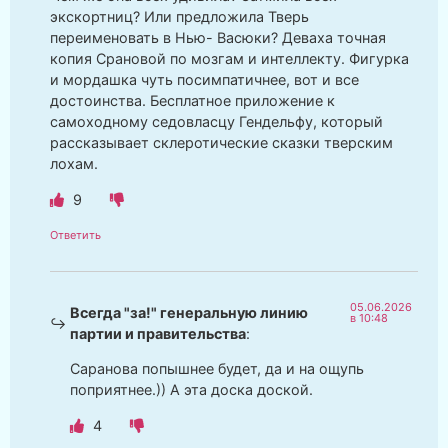
экскортниц? Или предложила Тверь
переименовать в Нью- Васюки? Деваха точная
копия Срановой по мозгам и интеллекту. Фигурка
и мордашка чуть посимпатичнее, вот и все
достоинства. Бесплатное приложение к
самоходному седовласцу Гендельфу, который
рассказывает склеротические сказки тверским
лохам.
9
Ответить
05.06.2026
Всегда "за!" генеральную линию
в 10:48
партии и правительства
:
Саранова попышнее будет, да и на ощупь
поприятнее.)) А эта доска доской.
4