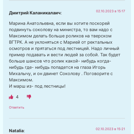
02.10.2023 в 15:17
Дмитрий Каланикалаич
:
Марина Анатольевна, если вы хотите поскорей
подвинуть соколову на министра, то вам надо с
Максимом делать больше роликов на тверском
ВГТРК. А не уклоняться с Марией от ректальных
осмотров и прятаться под лестницей. Надо личный
пример подавать и вести людей за собой. Так будет
больше шансов что ролик какой- нибудь когда-
нибудь где- нибудь попадется на глаза Игорь
Михалычу, и он двинет Соколову . Поговорите с
Максимом.
И марш из- под лестницы!
4
Ответить
02.10.2023 в 15:21
Natalia
: