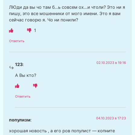
ЛЮди да вы чо там б…ь совсем ох…и чтоли? Это ни я
пишу, это все мошенники от мого имени. Это я вам
сейчас говорю я. Чо ни понили?
1
Ответить
02.10.2023 в 19:16
123
:
А Вы кто?
Ответить
04.10.2023 в 17:23
популизм
:
хорошая новость , а его ров популист — копните